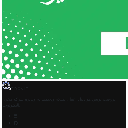
TROVIT
تروفيت تونس هو دليل أعمال تملكه وتحتفظ به وتديره
شركة مخزن
.
التكنولوجيا