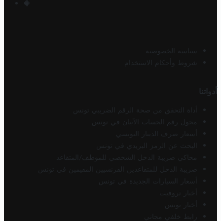
سياسة الخصوصية
شروط وأحكام الاستخدام
أدواتنا
أداة التحقق من صحة الرقم الضريبي تونس
محول رقم الحساب الآيبان في تونس
أسعار صرف الدينار التونسي
البحث عن الرمز البريدي في تونس
محاكي ضريبة الدخل الشخصي للموظف/المتقاعد
ضريبة الدخل للمتقاعدين الفرنسيين المقيمين في تونس
أسعار السيارات الجديدة في تونس
أخبار تروفيت
أخبار تونس
رابط خلفي مجاني