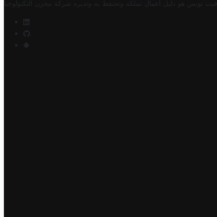
فيت تونس هو دليل أعمال تملكه وتحتفظ به وتديره
شركة مخزن التكنولوجيا