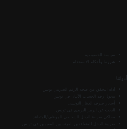
سياسة الخصوصية
شروط وأحكام الاستخدام
أدواتنا
أداة التحقق من صحة الرقم الضريبي تونس
محول رقم الحساب الآيبان في تونس
أسعار صرف الدينار التونسي
البحث عن الرمز البريدي في تونس
محاكي ضريبة الدخل الشخصي للموظف/المتقاعد
ضريبة الدخل للمتقاعدين الفرنسيين المقيمين في تونس