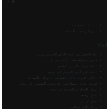
سياسة الخصوصية
شروط وأحكام الاستخدام
أدواتنا
أداة التحقق من صحة الرقم الضريبي تونس
محول رقم الحساب الآيبان في تونس
أسعار صرف الدينار التونسي
البحث عن الرمز البريدي في تونس
محاكي ضريبة الدخل الشخصي للموظف/المتقاعد
ضريبة الدخل للمتقاعدين الفرنسيين المقيمين في تونس
أسعار السيارات الجديدة في تونس
أخبار تروفيت
أخبار تونس
رابط خلفي مجاني