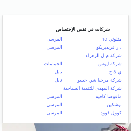
شركات في نفس الإختصاص
مثلوثي 10
المرسى
دار فريديريكو
المرسى
شركة م ل الزهراء
شركة ايوس
الحمامات
ي & ج
نابل
شركة مرحبا شي حبيبو
نابل
شركة المهدى للتنمية السياحية
مافوصا كافيه
المرسى
بوشكين
المرسى
كوول فوود
المرسى