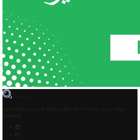
TROVIT
تروفيت تونس هو دليل أعمال تملكه وتحتفظ به وتديره
شركة مخزن
.
التكنولوجيا