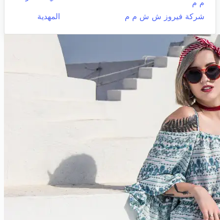
م م
شركة فيروز ش ش م م
المهدية