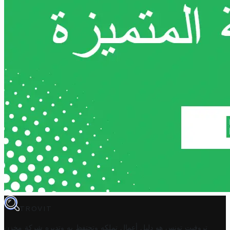
TROVIT
تروفيت تونس هو دليل أعمال تملكه وتحتفظ به وتديره
شركة مخزن