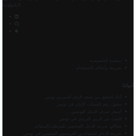
.
التكنولوجيا
سياسة الخصوصية
شروط وأحكام الاستخدام
أدواتنا
أداة التحقق من صحة الرقم الضريبي تونس
محول رقم الحساب الآيبان في تونس
أسعار صرف الدينار التونسي
البحث عن الرمز البريدي في تونس
محاكي ضريبة الدخل الشخصي للموظف/المتقاعد
ضريبة الدخل للمتقاعدين الفرنسيين المقيمين في تونس