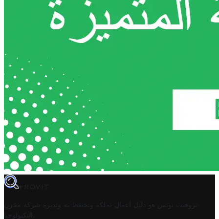
TROVIT
تروفيت تونس هو دليل أعمال تملكه وتحتفظ به وتديره
شركة مخزن
.
التكنولوجيا