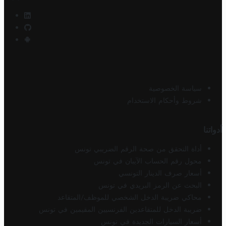
سياسة الخصوصية
شروط وأحكام الاستخدام
أدواتنا
أداة التحقق من صحة الرقم الضريبي تونس
محول رقم الحساب الآيبان في تونس
أسعار صرف الدينار التونسي
البحث عن الرمز البريدي في تونس
محاكي ضريبة الدخل الشخصي للموظف/المتقاعد
ضريبة الدخل للمتقاعدين الفرنسيين المقيمين في تونس
أسعار السيارات الجديدة في تونس