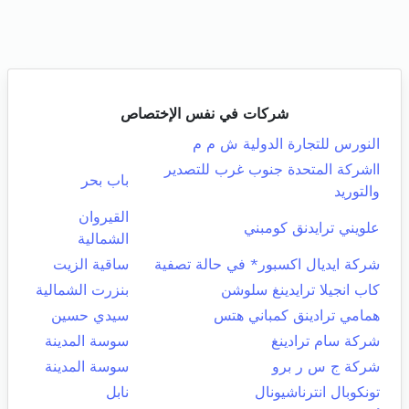
شركات في نفس الإختصاص
النورس للتجارة الدولية ش م م
ااشركة المتحدة جنوب غرب للتصدير
باب بحر
والتوريد
القيروان
علويني ترايدنق كومبني
الشمالية
شركة ايديال اكسبور* في حالة تصفية
ساقية الزيت
كاب انجيلا ترايدينغ سلوشن
بنزرت الشمالية
همامي ترادينق كمباني هتس
سيدي حسين
شركة سام ترادينغ
سوسة المدينة
شركة ج س ر برو
سوسة المدينة
تونكوبال انترناشيونال
نابل