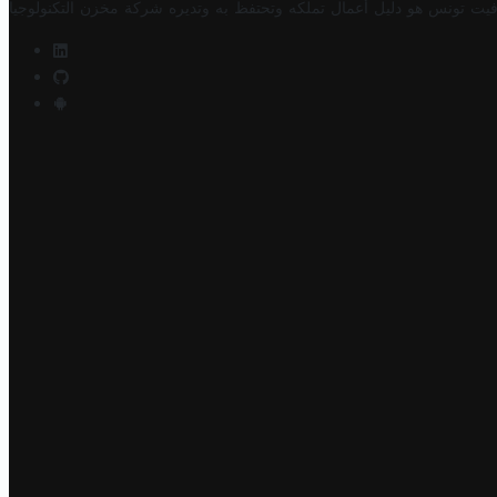
فيت تونس هو دليل أعمال تملكه وتحتفظ به وتديره
شركة مخزن التكنولوجيا