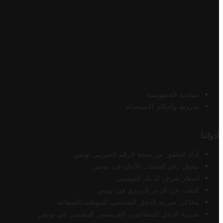
سياسة الخصوصية
شروط وأحكام الاستخدام
أدواتنا
أداة التحقق من صحة الرقم الضريبي تونس
محول رقم الحساب الآيبان في تونس
أسعار صرف الدينار التونسي
البحث عن الرمز البريدي في تونس
محاكي ضريبة الدخل الشخصي للموظف/المتقاعد
ضريبة الدخل للمتقاعدين الفرنسيين المقيمين في تونس