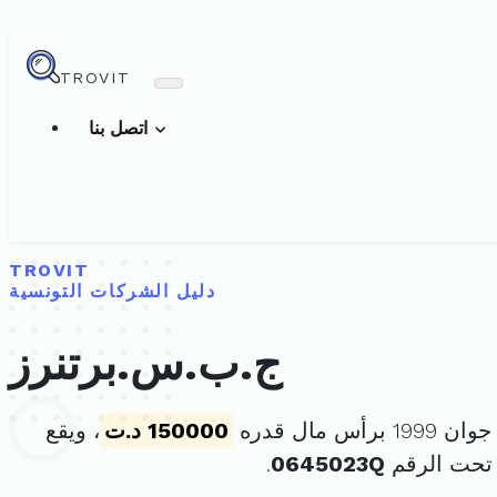
TROVIT
اتصل بنا
TROVIT
دليل الشركات التونسية
ج.ب.س.برتنرز
150000 د.ت
، ويقع
تحت الرقم
0645023Q
.