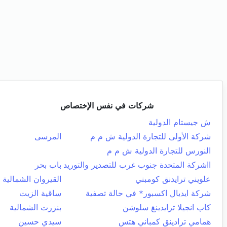
شركات في نفس الإختصاص
ش جيستام الدولية
شركة الأولى للتجارة الدولية ش م م
المرسى
النورس للتجارة الدولية ش م م
ااشركة المتحدة جنوب غرب للتصدير والتوريد
باب بحر
علويني ترايدنق كومبني
القيروان الشمالية
شركة ايديال اكسبور* في حالة تصفية
ساقية الزيت
كاب انجيلا ترايدينغ سلوشن
بنزرت الشمالية
همامي ترادينق كمباني هتس
سيدي حسين