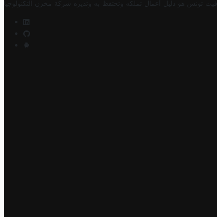
فيت تونس هو دليل أعمال تملكه وتحتفظ به وتديره
شركة مخزن التكنولوجيا