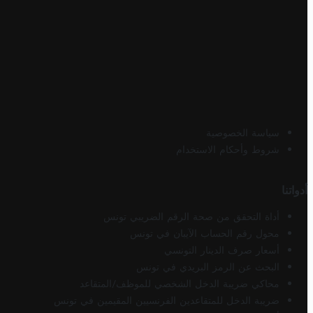
سياسة الخصوصية
شروط وأحكام الاستخدام
أدواتنا
أداة التحقق من صحة الرقم الضريبي تونس
محول رقم الحساب الآيبان في تونس
أسعار صرف الدينار التونسي
البحث عن الرمز البريدي في تونس
محاكي ضريبة الدخل الشخصي للموظف/المتقاعد
ضريبة الدخل للمتقاعدين الفرنسيين المقيمين في تونس