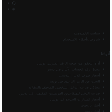
سياسة الخصوصية
شروط وأحكام الاستخدام
أدواتنا
أداة التحقق من صحة الرقم الضريبي تونس
محول رقم الحساب الآيبان في تونس
أسعار صرف الدينار التونسي
البحث عن الرمز البريدي في تونس
محاكي ضريبة الدخل الشخصي للموظف/المتقاعد
ضريبة الدخل للمتقاعدين الفرنسيين المقيمين في تونس
أسعار السيارات الجديدة في تونس
أخبار تروفيت
أخبار تونس