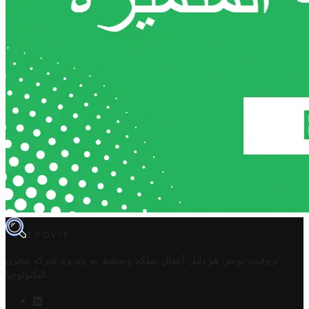
TROVIT
تروفيت تونس هو دليل أعمال تملكه وتحتفظ به وتديره
شركة مخزن
.
التكنولوجيا