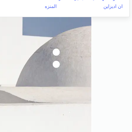
ان اديزاين
المنزه