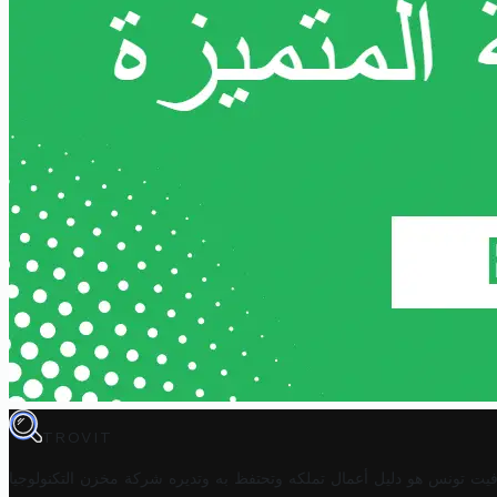
TROVIT
فيت تونس هو دليل أعمال تملكه وتحتفظ به وتديره
شركة مخزن التكنولوجيا