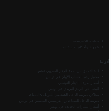
سياسة الخصوصية
شروط وأحكام الاستخدام
أدواتنا
أداة التحقق من صحة الرقم الضريبي تونس
محول رقم الحساب الآيبان في تونس
أسعار صرف الدينار التونسي
البحث عن الرمز البريدي في تونس
محاكي ضريبة الدخل الشخصي للموظف/المتقاعد
ضريبة الدخل للمتقاعدين الفرنسيين المقيمين في تونس
أسعار السيارات الجديدة في تونس