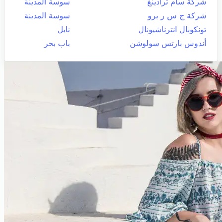
شركة سام ترادينغ
سوسة المدينة
شركة ج س ر برو
سوسة المدينة
تونكوبال انترناشيونال
نابل
أندوس بارتس سولوشن
باب بحر