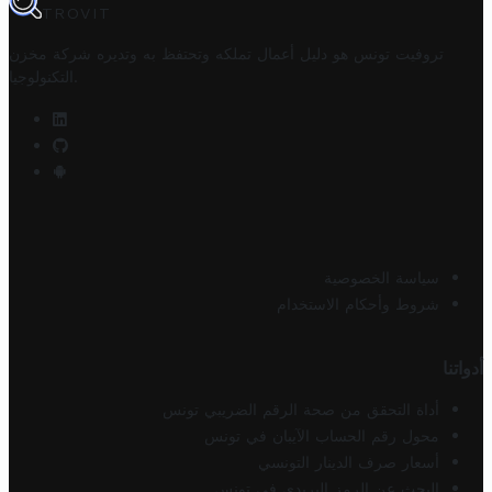
TROVIT
تروفيت تونس هو دليل أعمال تملكه وتحتفظ به وتديره
شركة مخزن
.
التكنولوجيا
سياسة الخصوصية
شروط وأحكام الاستخدام
أدواتنا
أداة التحقق من صحة الرقم الضريبي تونس
محول رقم الحساب الآيبان في تونس
أسعار صرف الدينار التونسي
البحث عن الرمز البريدي في تونس