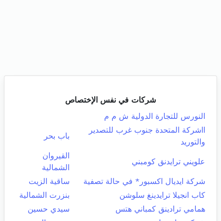
شركات في نفس الإختصاص
النورس للتجارة الدولية ش م م
ااشركة المتحدة جنوب غرب للتصدير
باب بحر
والتوريد
القيروان
علويني ترايدنق كومبني
الشمالية
شركة ايديال اكسبور* في حالة تصفية
ساقية الزيت
كاب انجيلا ترايدينغ سلوشن
بنزرت الشمالية
همامي ترادينق كمباني هتس
سيدي حسين