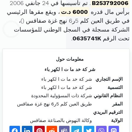
B253792006
. تم تأسيسها في 24 جانفي 2006
برأس مال قدره
6000 د.ت
، ويقع مقرها الرئيسي
في طريق العين كلم 5ر6 نهج غزة صفاقس (
)،
الشركة مسجلة في السجل الوطني للمؤسسات
تحت الرقم
0635741K
.
معلومات حول
شر كة خد ما ت ا لكهر باء
الإسم التجاري
شر كة خد ما ت ا لكهر باء
التسمية
شر كة خد ما ت ا لكهر باء
النظام القانوني
شركة ذات المسؤولية المحدودة
المقر
طريق العين كلم 5ر6 نهج غزة صفاقس
الترقيم البريدي
الولاية
وكالة النهوض بالصناعة صفاقس