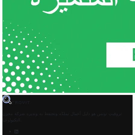
TROVIT
تروفيت تونس هو دليل أعمال تملكه وتحتفظ به وتديره
شركة مخزن
.
التكنولوجيا