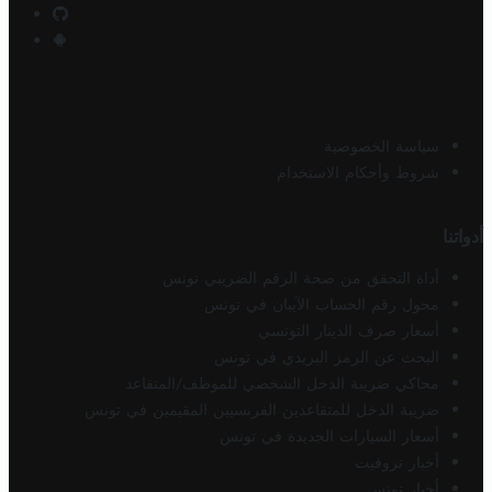
سياسة الخصوصية
شروط وأحكام الاستخدام
أدواتنا
أداة التحقق من صحة الرقم الضريبي تونس
محول رقم الحساب الآيبان في تونس
أسعار صرف الدينار التونسي
البحث عن الرمز البريدي في تونس
محاكي ضريبة الدخل الشخصي للموظف/المتقاعد
ضريبة الدخل للمتقاعدين الفرنسيين المقيمين في تونس
أسعار السيارات الجديدة في تونس
أخبار تروفيت
أخبار تونس