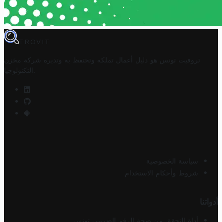
TROVIT
تروفيت تونس هو دليل أعمال تملكه وتحتفظ به وتديره
شركة مخزن
.
التكنولوجيا
سياسة الخصوصية
شروط وأحكام الاستخدام
أدواتنا
أداة التحقق من صحة الرقم الضريبي تونس