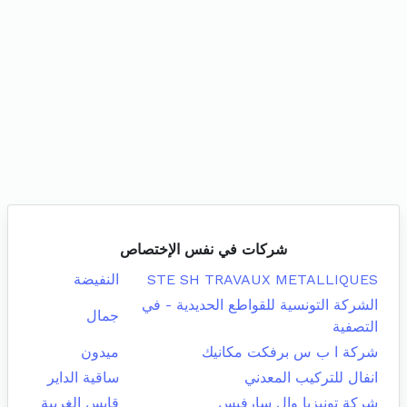
شركات في نفس الإختصاص
STE SH TRAVAUX METALLIQUES
النفيضة
الشركة التونسية للقواطع الحديدية - في
جمال
التصفية
شركة ا ب س برفكت مكانيك
ميدون
انفال للتركيب المعدني
ساقية الداير
شركة تونيزيا وال سارفيس
قابس الغربية