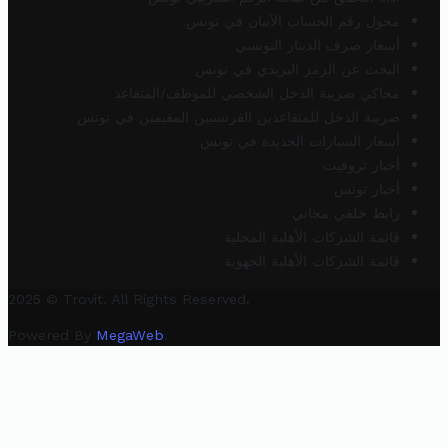
محول رقم الحساب الآيبان في تونس
أسعار صرف الدينار التونسي
البحث عن الرمز البريدي في تونس
محاكي ضريبة الدخل الشخصي للموظف/المتقاعد
ضريبة الدخل للمتقاعدين الفرنسيين المقيمين في تونس
أسعار السيارات الجديدة في تونس
أخبار تروفيت
أخبار تونس
رابط خلفي مجاني
قائمة الشركات الأهلية المحلية
قائمة الشركات الأهلية الجهوية
2025 © Trovit. All Rights Reserved.
Powered By
MegaWeb
.