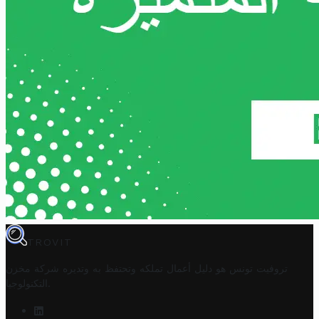
TROVIT
تروفيت تونس هو دليل أعمال تملكه وتحتفظ به وتديره
شركة مخزن
.
التكنولوجيا