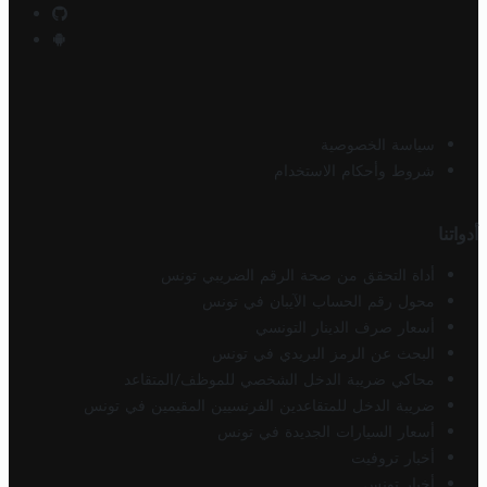
سياسة الخصوصية
شروط وأحكام الاستخدام
أدواتنا
أداة التحقق من صحة الرقم الضريبي تونس
محول رقم الحساب الآيبان في تونس
أسعار صرف الدينار التونسي
البحث عن الرمز البريدي في تونس
محاكي ضريبة الدخل الشخصي للموظف/المتقاعد
ضريبة الدخل للمتقاعدين الفرنسيين المقيمين في تونس
أسعار السيارات الجديدة في تونس
أخبار تروفيت
أخبار تونس