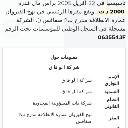
تأسيسها في 22 أفريل 2005 برأس مال قدره
2000 د.ت
، ويقع مقرها الرئيسي في نهج القيروان
عمارة الانطلاقة مدرج ب2 صفاقس (
)، الشركة
مسجلة في السجل الوطني للمؤسسات تحت الرقم
.
0635543F
معلومات حول
شر كة ا لو فا ق
الإسم
شر كة ا لو فا ق
التجاري
التسمية
شر كة ا لو فا ق
النظام
شركة ذات المسؤولية المحدودة
القانوني
نهج القيروان عمارة الانطلاقة مدرج ب2
المقر
صفاقس