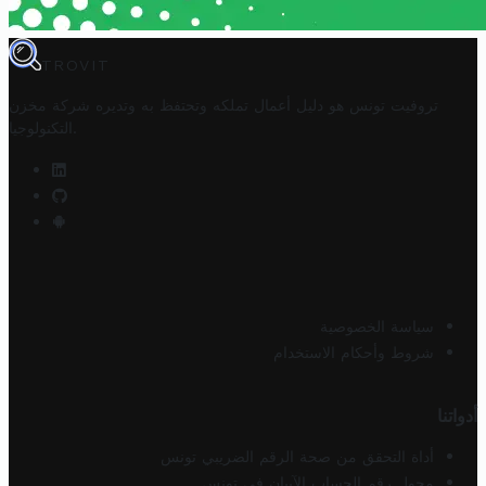
TROVIT
تروفيت تونس هو دليل أعمال تملكه وتحتفظ به وتديره
شركة مخزن
.
التكنولوجيا
سياسة الخصوصية
شروط وأحكام الاستخدام
أدواتنا
أداة التحقق من صحة الرقم الضريبي تونس
محول رقم الحساب الآيبان في تونس