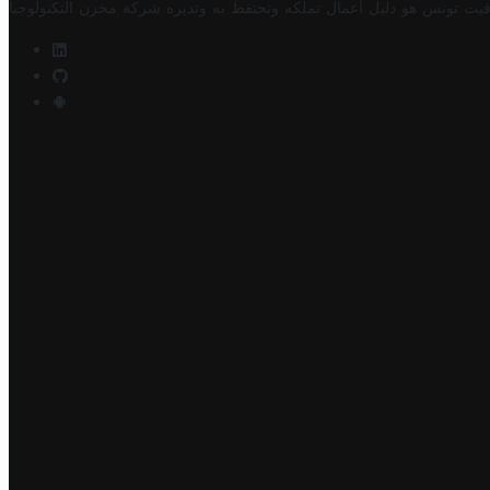
فيت تونس هو دليل أعمال تملكه وتحتفظ به وتديره
شركة مخزن التكنولوجيا