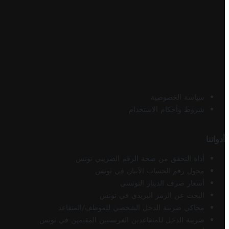
سياسة الخصوصية
شروط وأحكام الاستخدام
أدواتنا
أداة التحقق من صحة الرقم الضريبي تونس
محول رقم الحساب الآيبان في تونس
أسعار صرف الدينار التونسي
البحث عن الرمز البريدي في تونس
محاكي ضريبة الدخل الشخصي للموظف/المتقاعد
ضريبة الدخل للمتقاعدين الفرنسيين المقيمين في تونس