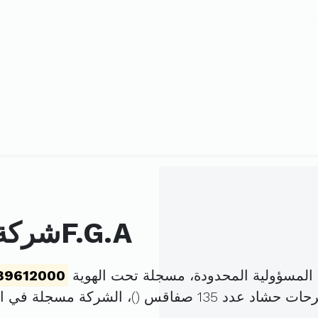
شركة الحاجيات العامة للسياراتF.G.A
89612000
اد عدد 135 صفاقس (
)، الشركة مسجلة في 