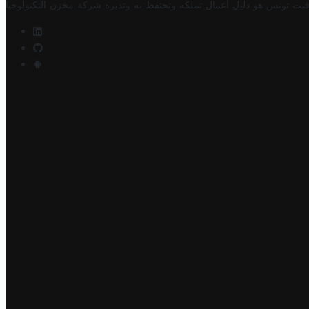
فيت تونس هو دليل أعمال تملكه وتحتفظ به وتديره
شركة مخزن التكنولوجيا