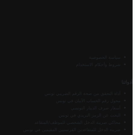
سياسة الخصوصية
شروط وأحكام الاستخدام
أدواتنا
أداة التحقق من صحة الرقم الضريبي تونس
محول رقم الحساب الآيبان في تونس
أسعار صرف الدينار التونسي
البحث عن الرمز البريدي في تونس
محاكي ضريبة الدخل الشخصي للموظف/المتقاعد
ضريبة الدخل للمتقاعدين الفرنسيين المقيمين في تونس