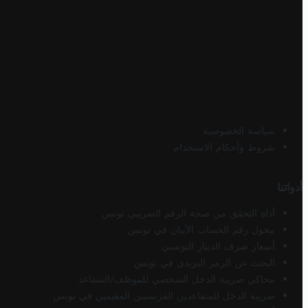
سياسة الخصوصية
شروط وأحكام الاستخدام
أدواتنا
أداة التحقق من صحة الرقم الضريبي تونس
محول رقم الحساب الآيبان في تونس
أسعار صرف الدينار التونسي
البحث عن الرمز البريدي في تونس
محاكي ضريبة الدخل الشخصي للموظف/المتقاعد
ضريبة الدخل للمتقاعدين الفرنسيين المقيمين في تونس