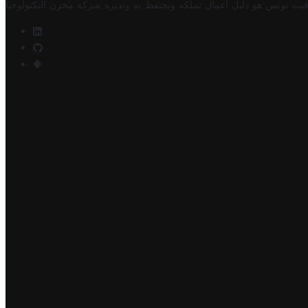
فيت تونس هو دليل أعمال تملكه وتحتفظ به وتديره
شركة مخزن التكنولوجيا