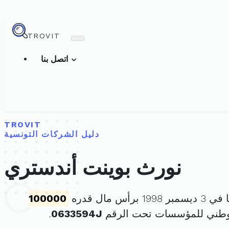
TROVIT
اتصل بنا
TROVIT
دليل الشركات التونسية
نورث بوينت أندستري
برأس مال قدره
100000
لوطني للمؤسسات تحت الرقم
0633594J
.