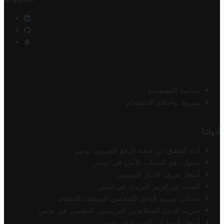
سياسة الخصوصية
شروط وأحكام الاستخدام
أدواتنا
أداة التحقق من صحة الرقم الضريبي تونس
محول رقم الحساب الآيبان في تونس
أسعار صرف الدينار التونسي
البحث عن الرمز البريدي في تونس
محاكي ضريبة الدخل الشخصي للموظف/المتقاعد
ضريبة الدخل للمتقاعدين الفرنسيين المقيمين في تونس
أسعار السيارات الجديدة في تونس