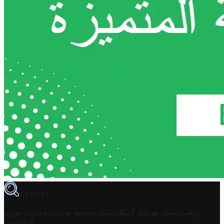
TROVIT
تروفيت تونس هو دليل أعمال تملكه وتحتفظ به وتديره
شركة مخزن
.
التكنولوجيا