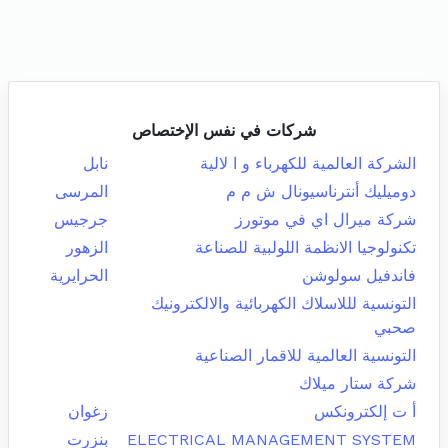
شركات في نفس الإختصاص
الشركة العالمية للكهرباء و ا لالية
نابل
دوميليك أنترناسيونال ش م م
المرسى
شركة ميرال اي في موتورز
جرجيس
تكنولوجيا الانظمة اللولبية للصناعة
الزهور
فاندفيل سولوشن
الحرايرية
التونسية لللاسلاك الكهربائية والالكترونيك
صحبي
التونسية العالمية للاقمار الصناعية
شركة ستار ميلاك
أ ت إلكترونكس
زغوان
ELECTRICAL MANAGEMENT SYSTEM
بنزرت