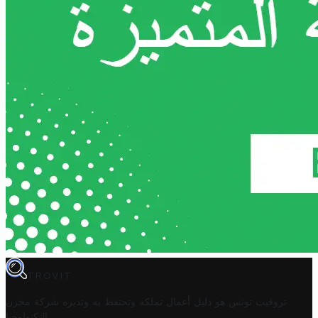
TROVIT
تروفيت تونس هو دليل أعمال تملكه وتحتفظ به وتديره
شركة مخزن
.
التكنولوجيا