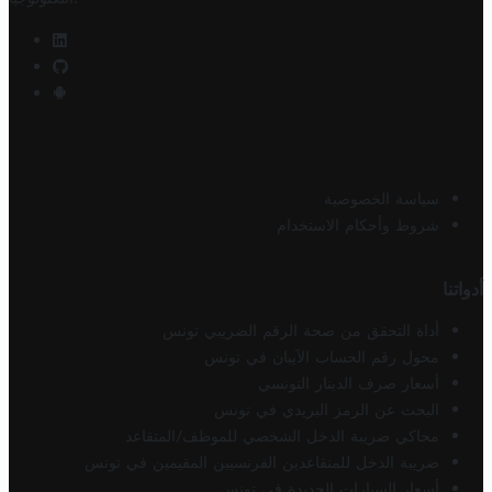
سياسة الخصوصية
شروط وأحكام الاستخدام
أدواتنا
أداة التحقق من صحة الرقم الضريبي تونس
محول رقم الحساب الآيبان في تونس
أسعار صرف الدينار التونسي
البحث عن الرمز البريدي في تونس
محاكي ضريبة الدخل الشخصي للموظف/المتقاعد
ضريبة الدخل للمتقاعدين الفرنسيين المقيمين في تونس
أسعار السيارات الجديدة في تونس