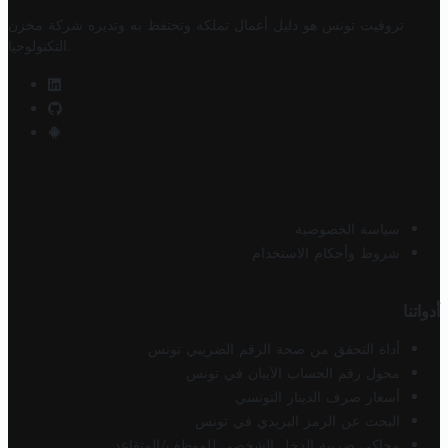
تروفيت تونس هو دليل أعمال تملكه وتحتفظ به وتديره
شركة مخزن
.
التكنولوجيا
سياسة الخصوصية
شروط وأحكام الاستخدام
أدواتنا
أداة التحقق من صحة الرقم الضريبي تونس
محول رقم الحساب الآيبان في تونس
أسعار صرف الدينار التونسي
البحث عن الرمز البريدي في تونس
محاكي ضريبة الدخل الشخصي للموظف/المتقاعد