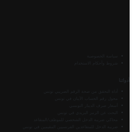
سياسة الخصوصية
شروط وأحكام الاستخدام
أدواتنا
أداة التحقق من صحة الرقم الضريبي تونس
محول رقم الحساب الآيبان في تونس
أسعار صرف الدينار التونسي
البحث عن الرمز البريدي في تونس
محاكي ضريبة الدخل الشخصي للموظف/المتقاعد
ضريبة الدخل للمتقاعدين الفرنسيين المقيمين في تونس