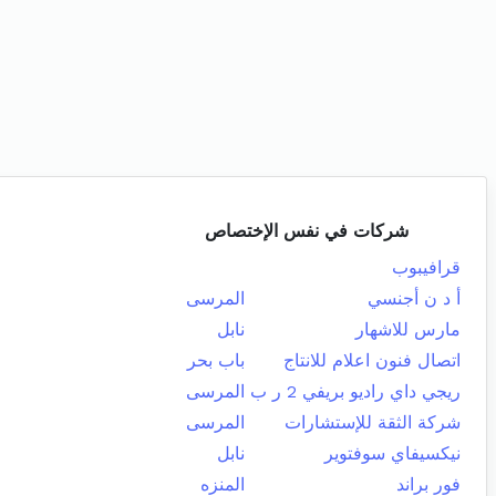
شركات في نفس الإختصاص
قرافيبوب
أ د ن أجنسي
المرسى
مارس للاشهار
نابل
اتصال فنون اعلام للانتاج
باب بحر
ريجي داي راديو بريفي 2 ر ب
المرسى
شركة الثقة للإستشارات
المرسى
نيكسيفاي سوفتوير
نابل
فور براند
المنزه