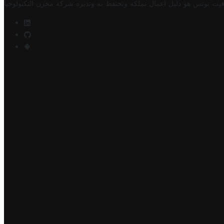
فيت تونس هو دليل أعمال تملكه وتحتفظ به وتديره
شركة مخزن التكنولوجيا