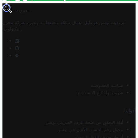
TROVIT
تروفيت تونس هو دليل أعمال تملكه وتحتفظ به وتديره
شركة مخزن
.
التكنولوجيا
سياسة الخصوصية
شروط وأحكام الاستخدام
أدواتنا
أداة التحقق من صحة الرقم الضريبي تونس
محول رقم الحساب الآيبان في تونس
أسعار صرف الدينار التونسي