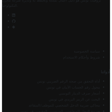
تروفيت تونس هو دليل أعمال تملكه وتحتفظ به وتديره
شركة مخزن
.
التكنولوجيا
سياسة الخصوصية
شروط وأحكام الاستخدام
أدواتنا
أداة التحقق من صحة الرقم الضريبي تونس
محول رقم الحساب الآيبان في تونس
أسعار صرف الدينار التونسي
البحث عن الرمز البريدي في تونس
محاكي ضريبة الدخل الشخصي للموظف/المتقاعد
ضريبة الدخل للمتقاعدين الفرنسيين المقيمين في تونس