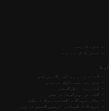
سياسة الخصوصية
شروط وأحكام الاستخدام
أدواتنا
أداة التحقق من صحة الرقم الضريبي تونس
محول رقم الحساب الآيبان في تونس
أسعار صرف الدينار التونسي
البحث عن الرمز البريدي في تونس
محاكي ضريبة الدخل الشخصي للموظف/المتقاعد
ضريبة الدخل للمتقاعدين الفرنسيين المقيمين في تونس