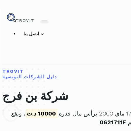
TROVIT
اتصل بنا
TROVIT
دليل الشركات التونسية
شركة بن فرج
10000 د.ت
، ويقع
م
0621711F
.