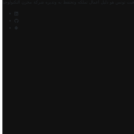
فيت تونس هو دليل أعمال تملكه وتحتفظ به وتديره
شركة مخزن التكنولوجيا