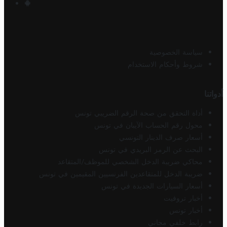
سياسة الخصوصية
شروط وأحكام الاستخدام
أدواتنا
أداة التحقق من صحة الرقم الضريبي تونس
محول رقم الحساب الآيبان في تونس
أسعار صرف الدينار التونسي
البحث عن الرمز البريدي في تونس
محاكي ضريبة الدخل الشخصي للموظف/المتقاعد
ضريبة الدخل للمتقاعدين الفرنسيين المقيمين في تونس
أسعار السيارات الجديدة في تونس
أخبار تروفيت
أخبار تونس
رابط خلفي مجاني