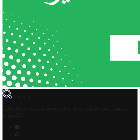
TROVIT
تروفيت تونس هو دليل أعمال تملكه وتحتفظ به وتديره
شركة مخزن
.
التكنولوجيا