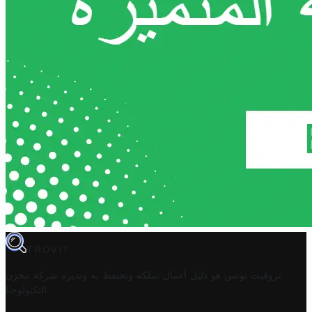
TROVIT
تروفيت تونس هو دليل أعمال تملكه وتحتفظ به وتديره
شركة مخزن
.
التكنولوجيا