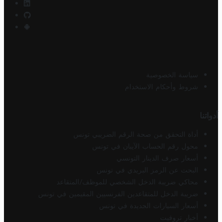
سياسة الخصوصية
شروط وأحكام الاستخدام
أدواتنا
أداة التحقق من صحة الرقم الضريبي تونس
محول رقم الحساب الآيبان في تونس
أسعار صرف الدينار التونسي
البحث عن الرمز البريدي في تونس
محاكي ضريبة الدخل الشخصي للموظف/المتقاعد
ضريبة الدخل للمتقاعدين الفرنسيين المقيمين في تونس
أسعار السيارات الجديدة في تونس
أخبار تروفيت