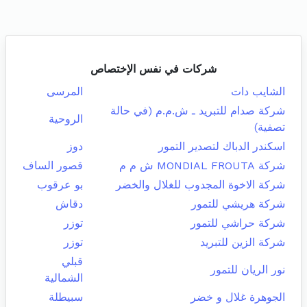
شركات في نفس الإختصاص
الشايب دات
المرسى
شركة صدام للتبريد ـ ش.م.م (في حالة
الروحية
تصفية)
اسكندر الدباك لتصدير التمور
دوز
شركة MONDIAL FROUTA ش م م
قصور الساف
شركة الاخوة المجدوب للغلال والخضر
بو عرقوب
شركة هريشي للتمور
دقاش
شركة حراشي للتمور
توزر
شركة الزين للتبريد
توزر
قبلي
نور الريان للتمور
الشمالية
الجوهرة غلال و خضر
سبيطلة