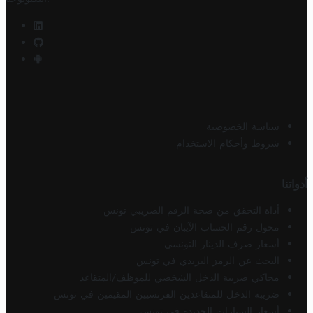
سياسة الخصوصية
شروط وأحكام الاستخدام
أدواتنا
أداة التحقق من صحة الرقم الضريبي تونس
محول رقم الحساب الآيبان في تونس
أسعار صرف الدينار التونسي
البحث عن الرمز البريدي في تونس
محاكي ضريبة الدخل الشخصي للموظف/المتقاعد
ضريبة الدخل للمتقاعدين الفرنسيين المقيمين في تونس
أسعار السيارات الجديدة في تونس