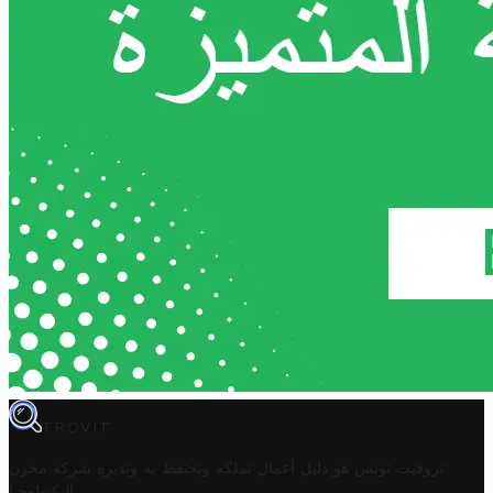
TROVIT
تروفيت تونس هو دليل أعمال تملكه وتحتفظ به وتديره
شركة مخزن
.
التكنولوجيا