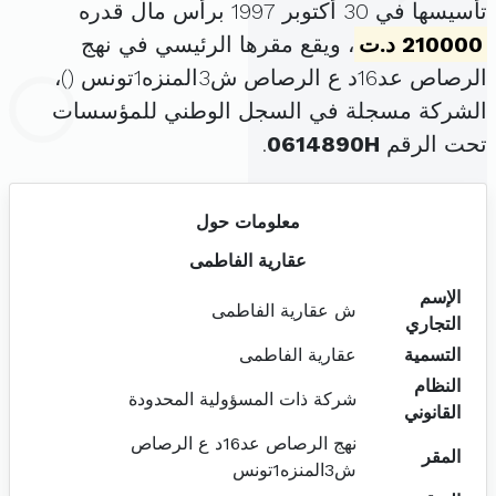
تأسيسها في 30 أكتوبر 1997 برأس مال قدره
210000 د.ت
، ويقع مقرها الرئيسي في نهج
الرصاص عد16د ع الرصاص ش3المنزه1تونس (
)،
الشركة مسجلة في السجل الوطني للمؤسسات
تحت الرقم
0614890H
.
معلومات حول
عقارية الفاطمى
الإسم
ش عقارية الفاطمى
التجاري
التسمية
عقارية الفاطمى
النظام
شركة ذات المسؤولية المحدودة
القانوني
نهج الرصاص عد16د ع الرصاص
المقر
ش3المنزه1تونس