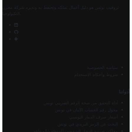
تروفيت تونس هو دليل أعمال تملكه وتحتفظ به وتديره
شركة مخزن
.
التكنولوجيا
سياسة الخصوصية
شروط وأحكام الاستخدام
أدواتنا
أداة التحقق من صحة الرقم الضريبي تونس
محول رقم الحساب الآيبان في تونس
أسعار صرف الدينار التونسي
البحث عن الرمز البريدي في تونس
محاكي ضريبة الدخل الشخصي للموظف/المتقاعد