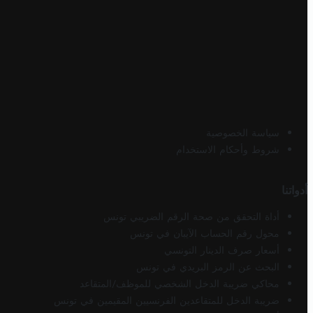
سياسة الخصوصية
شروط وأحكام الاستخدام
أدواتنا
أداة التحقق من صحة الرقم الضريبي تونس
محول رقم الحساب الآيبان في تونس
أسعار صرف الدينار التونسي
البحث عن الرمز البريدي في تونس
محاكي ضريبة الدخل الشخصي للموظف/المتقاعد
ضريبة الدخل للمتقاعدين الفرنسيين المقيمين في تونس