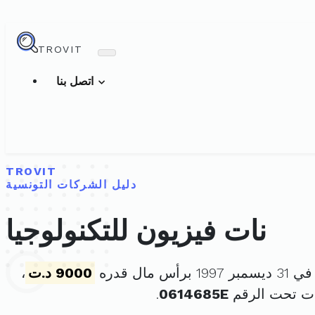
TROVIT
اتصل بنا
TROVIT
دليل الشركات التونسية
نات فيزيون للتكنولوجيا
أس مال قدره
9000 د.ت
،
ت تحت الرقم
0614685E
.