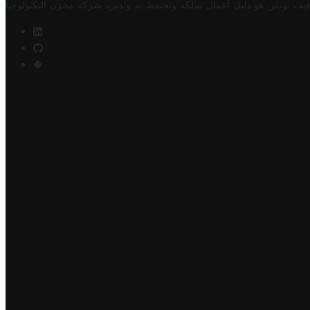
فيت تونس هو دليل أعمال تملكه وتحتفظ به وتديره
شركة مخزن التكنولوجيا