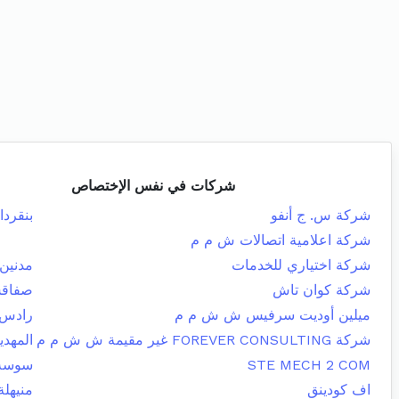
شركات في نفس الإختصاص
شركة س. ج أنفو
بنقردا
شركة اعلامية اتصالات ش م م
شركة اختياري للخدمات
مدنين 
شركة كوان تاش
صفاقس
ميلين أوديت سرفيس ش ش م م
رادس
شركة FOREVER CONSULTING غير مقيمة ش ش م م
المهدي
STE MECH 2 COM
سوسة 
اف كودينق
منيهلة