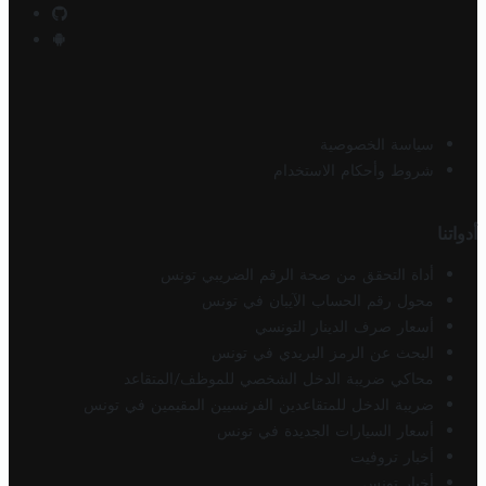
سياسة الخصوصية
شروط وأحكام الاستخدام
أدواتنا
أداة التحقق من صحة الرقم الضريبي تونس
محول رقم الحساب الآيبان في تونس
أسعار صرف الدينار التونسي
البحث عن الرمز البريدي في تونس
محاكي ضريبة الدخل الشخصي للموظف/المتقاعد
ضريبة الدخل للمتقاعدين الفرنسيين المقيمين في تونس
أسعار السيارات الجديدة في تونس
أخبار تروفيت
أخبار تونس