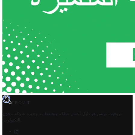
TROVIT
تروفيت تونس هو دليل أعمال تملكه وتحتفظ به وتديره
شركة مخزن
.
التكنولوجيا