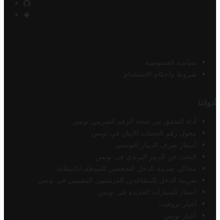
سياسة الخصوصية
شروط وأحكام الاستخدام
أدواتنا
أداة التحقق من صحة الرقم الضريبي تونس
محول رقم الحساب الآيبان في تونس
أسعار صرف الدينار التونسي
البحث عن الرمز البريدي في تونس
محاكي ضريبة الدخل الشخصي للموظف/المتقاعد
ضريبة الدخل للمتقاعدين الفرنسيين المقيمين في تونس
أسعار السيارات الجديدة في تونس
أخبار تروفيت
أخبار تونس