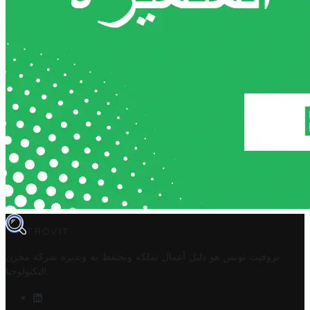
TROVIT
تروفيت تونس هو دليل أعمال تملكه وتحتفظ به وتديره
شركة مخزن
.
التكنولوجيا