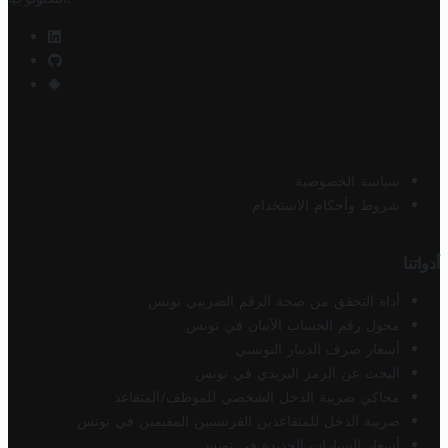
سياسة الخصوصية
شروط وأحكام الاستخدام
أدواتنا
أداة التحقق من صحة الرقم الضريبي تونس
محول رقم الحساب الآيبان في تونس
أسعار صرف الدينار التونسي
البحث عن الرمز البريدي في تونس
محاكي ضريبة الدخل الشخصي للموظف/المتقاعد
ضريبة الدخل للمتقاعدين الفرنسيين المقيمين في تونس
أسعار السيارات الجديدة في تونس