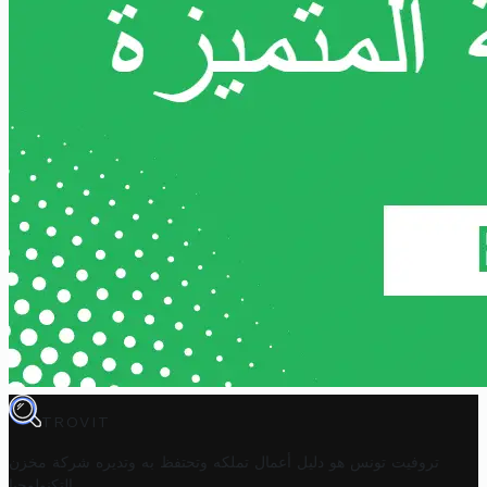
TROVIT
تروفيت تونس هو دليل أعمال تملكه وتحتفظ به وتديره
شركة مخزن
.
التكنولوجيا