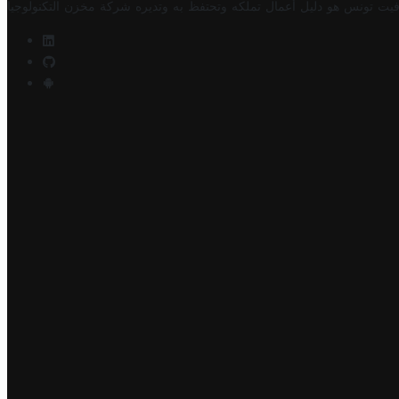
فيت تونس هو دليل أعمال تملكه وتحتفظ به وتديره
شركة مخزن التكنولوجيا