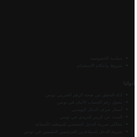
سياسة الخصوصية
شروط وأحكام الاستخدام
أدواتنا
أداة التحقق من صحة الرقم الضريبي تونس
محول رقم الحساب الآيبان في تونس
أسعار صرف الدينار التونسي
البحث عن الرمز البريدي في تونس
محاكي ضريبة الدخل الشخصي للموظف/المتقاعد
ضريبة الدخل للمتقاعدين الفرنسيين المقيمين في تونس