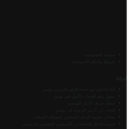
سياسة الخصوصية
شروط وأحكام الاستخدام
أدواتنا
أداة التحقق من صحة الرقم الضريبي تونس
محول رقم الحساب الآيبان في تونس
أسعار صرف الدينار التونسي
البحث عن الرمز البريدي في تونس
محاكي ضريبة الدخل الشخصي للموظف/المتقاعد
ضريبة الدخل للمتقاعدين الفرنسيين المقيمين في تونس