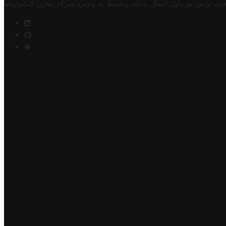
فيت تونس هو دليل أعمال تملكه وتحتفظ به وتديره
شركة مخزن التكنولوجيا