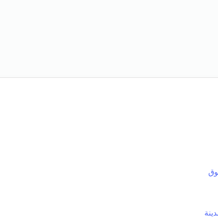
وق
ينة