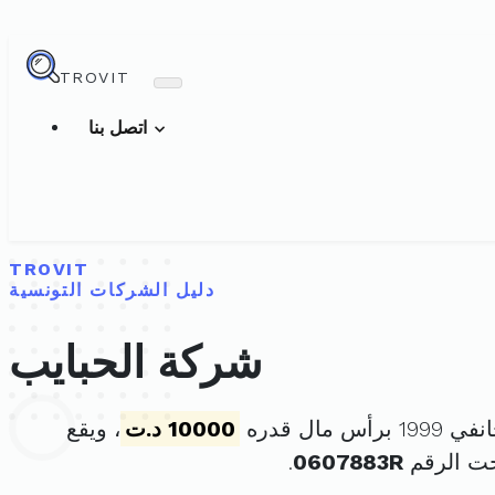
TROVIT
اتصل بنا
TROVIT
دليل الشركات التونسية
شركة الحبايب
10000 د.ت
، ويقع
حت الرقم
0607883R
.