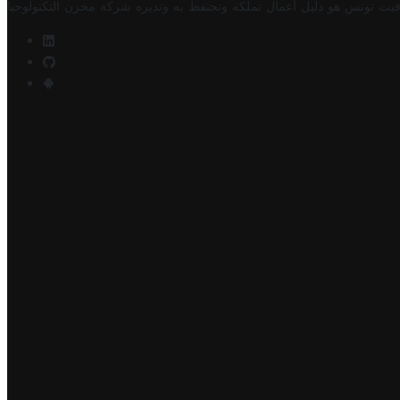
فيت تونس هو دليل أعمال تملكه وتحتفظ به وتديره
شركة مخزن التكنولوجيا