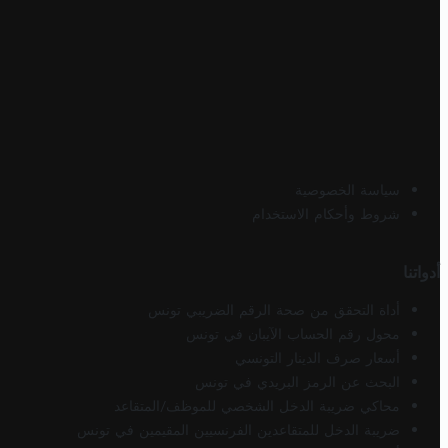
سياسة الخصوصية
شروط وأحكام الاستخدام
أدواتنا
أداة التحقق من صحة الرقم الضريبي تونس
محول رقم الحساب الآيبان في تونس
أسعار صرف الدينار التونسي
البحث عن الرمز البريدي في تونس
محاكي ضريبة الدخل الشخصي للموظف/المتقاعد
ضريبة الدخل للمتقاعدين الفرنسيين المقيمين في تونس