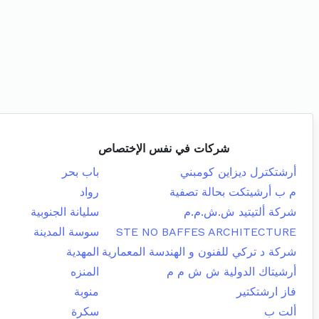
شركات في نفس الإختصاص
أرشتكترل ديزاين كومبني
باب بحر
م ب أرشيتكت بحالة تصفية
رواد
شركة ألتيتيد ش.ش.م.م
سليانة الجنوبية
STE NO BAFFES ARCHITECTURE
سوسة المدينة
شركة د تركي للفنون و الهندسة المعمارية
المهدية
أرشيتاك الدولية ش ش م م
المنزه
فاز ارشتكتير
منوبة
ألت ب
سكرة