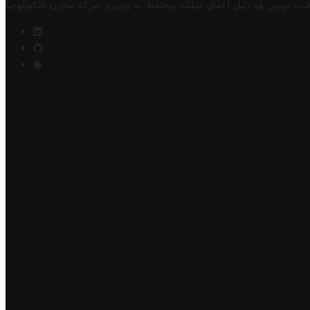
فيت تونس هو دليل أعمال تملكه وتحتفظ به وتديره
شركة مخزن التكنولوجيا