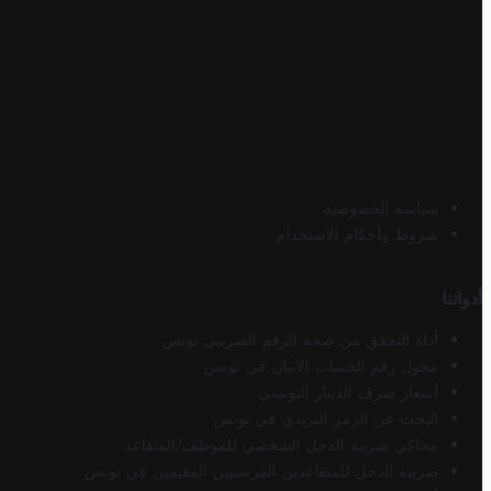
سياسة الخصوصية
شروط وأحكام الاستخدام
أدواتنا
أداة التحقق من صحة الرقم الضريبي تونس
محول رقم الحساب الآيبان في تونس
أسعار صرف الدينار التونسي
البحث عن الرمز البريدي في تونس
محاكي ضريبة الدخل الشخصي للموظف/المتقاعد
ضريبة الدخل للمتقاعدين الفرنسيين المقيمين في تونس