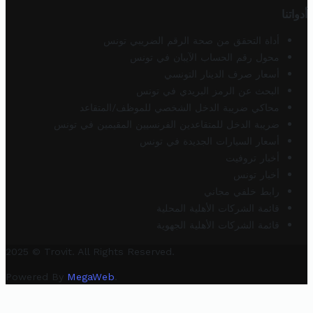
أدواتنا
أداة التحقق من صحة الرقم الضريبي تونس
محول رقم الحساب الآيبان في تونس
أسعار صرف الدينار التونسي
البحث عن الرمز البريدي في تونس
محاكي ضريبة الدخل الشخصي للموظف/المتقاعد
ضريبة الدخل للمتقاعدين الفرنسيين المقيمين في تونس
أسعار السيارات الجديدة في تونس
أخبار تروفيت
أخبار تونس
رابط خلفي مجاني
قائمة الشركات الأهلية المحلية
قائمة الشركات الأهلية الجهوية
2025 © Trovit. All Rights Reserved.
Powered By
MegaWeb
.