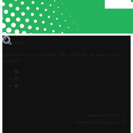
TROVIT
تروفيت تونس هو دليل أعمال تملكه وتحتفظ به وتديره
شركة مخزن
.
التكنولوجيا
سياسة الخصوصية
شروط وأحكام الاستخدام