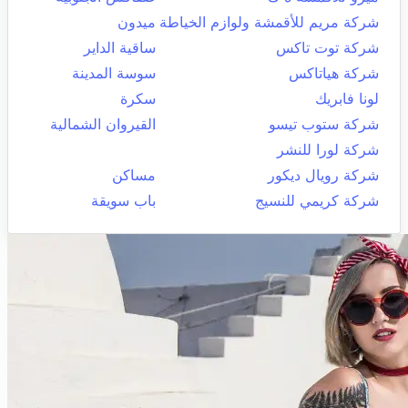
شركة مريم للأقمشة ولوازم الخياطة
ميدون
شركة توت تاكس
ساقية الداير
شركة هياتاكس
سوسة المدينة
لونا فابريك
سكرة
شركة ستوب تيسو
القيروان الشمالية
شركة لورا للنشر
شركة رويال ديكور
مساكن
شركة كريمي للنسيج
باب سويقة