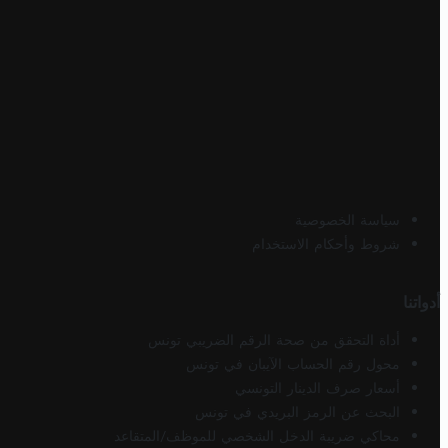
سياسة الخصوصية
شروط وأحكام الاستخدام
أدواتنا
أداة التحقق من صحة الرقم الضريبي تونس
محول رقم الحساب الآيبان في تونس
أسعار صرف الدينار التونسي
البحث عن الرمز البريدي في تونس
محاكي ضريبة الدخل الشخصي للموظف/المتقاعد