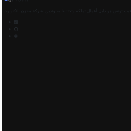
TROVIT
فيت تونس هو دليل أعمال تملكه وتحتفظ به وتديره
شركة مخزن التكنولوجيا