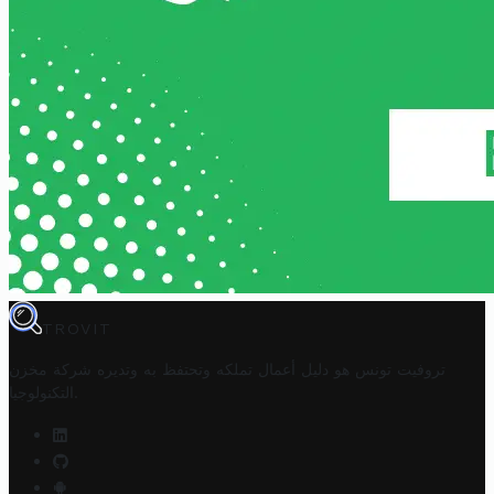
TROVIT
تروفيت تونس هو دليل أعمال تملكه وتحتفظ به وتديره
شركة مخزن
.
التكنولوجيا