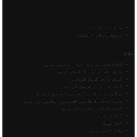
سياسة الخصوصية
شروط وأحكام الاستخدام
أدواتنا
أداة التحقق من صحة الرقم الضريبي تونس
محول رقم الحساب الآيبان في تونس
أسعار صرف الدينار التونسي
البحث عن الرمز البريدي في تونس
محاكي ضريبة الدخل الشخصي للموظف/المتقاعد
ضريبة الدخل للمتقاعدين الفرنسيين المقيمين في تونس
أسعار السيارات الجديدة في تونس
أخبار تروفيت
أخبار تونس
رابط خلفي مجاني