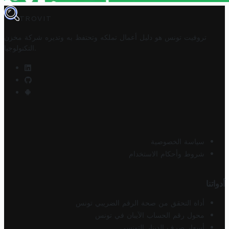
TROVIT
تروفيت تونس هو دليل أعمال تملكه وتحتفظ به وتديره
شركة مخزن
.
التكنولوجيا
سياسة الخصوصية
شروط وأحكام الاستخدام
أدواتنا
أداة التحقق من صحة الرقم الضريبي تونس
محول رقم الحساب الآيبان في تونس
أسعار صرف الدينار التونسي