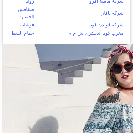
شركة مامية أقرو
رواد
صفاقس
شركة نافارا
الجنوبية
شركة قولدن فود
فوشانة
مغرب فود أندستري ش م م
حمام الشط