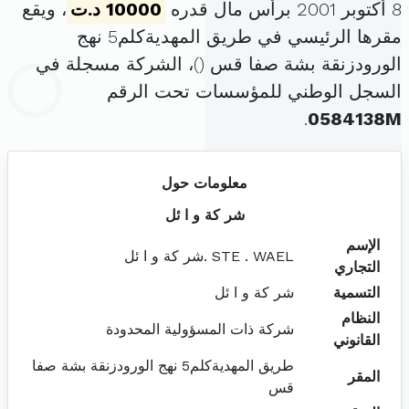
8 أكتوبر 2001 برأس مال قدره
10000 د.ت
، ويقع
مقرها الرئيسي في طريق المهديةكلم5 نهج
الورودزنقة بشة صفا قس (
)، الشركة مسجلة في
السجل الوطني للمؤسسات تحت الرقم
.
0584138M
معلومات حول
شر كة و ا ئل
الإسم
STE . WAEL .شر كة و ا ئل
التجاري
التسمية
شر كة و ا ئل
النظام
شركة ذات المسؤولية المحدودة
القانوني
طريق المهديةكلم5 نهج الورودزنقة بشة صفا
المقر
قس