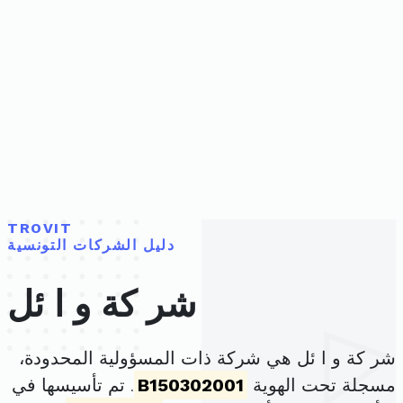
TROVIT
دليل الشركات التونسية
شر كة و ا ئل
شر كة و ا ئل هي شركة ذات المسؤولية المحدودة،
مسجلة تحت الهوية
B150302001
. تم تأسيسها في