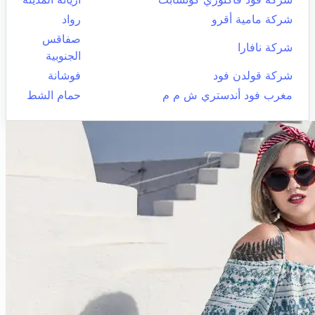
شركة مامية أقرو
رواد
صفاقس
شركة نافارا
الجنوبية
شركة قولدن فود
فوشانة
مغرب فود أندستري ش م م
حمام الشط