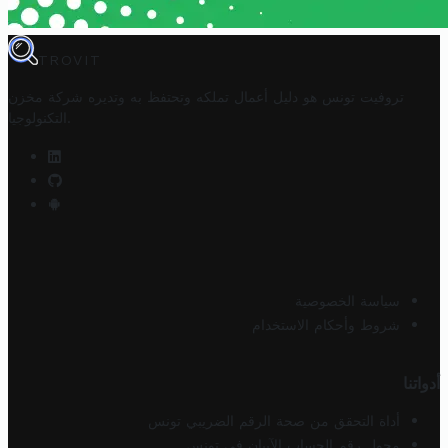
TROVIT
تروفيت تونس هو دليل أعمال تملكه وتحتفظ به وتديره
شركة مخزن
.
التكنولوجيا
سياسة الخصوصية
شروط وأحكام الاستخدام
أدواتنا
أداة التحقق من صحة الرقم الضريبي تونس
محول رقم الحساب الآيبان في تونس