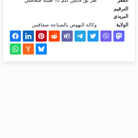
المقر
طر يق قابس كلم 10 طينة صفاقس
الترقيم
البريدي
الولاية
وكالة النهوض بالصناعة صفاقس