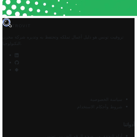
TROVIT
تروفيت تونس هو دليل أعمال تملكه وتحتفظ به وتديره
شركة مخزن
.
التكنولوجيا
سياسة الخصوصية
شروط وأحكام الاستخدام
أدواتنا
أداة التحقق من صحة الرقم الضريبي تونس