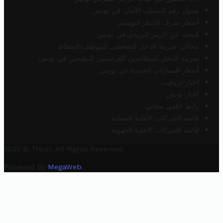
محول رقم الحساب الآيبان في تونس
أسعار صرف الدينار التونسي
البحث عن الرمز البريدي في تونس
محاكي ضريبة الدخل الشخصي للموظف/المتقاعد
ضريبة الدخل للمتقاعدين الفرنسيين المقيمين في تونس
أسعار السيارات الجديدة في تونس
أخبار تروفيت
أخبار تونس
رابط خلفي مجاني
قائمة الشركات الأهلية المحلية
قائمة الشركات الأهلية الجهوية
2025 © Trovit. All Rights Reserved.
Powered By
MegaWeb
.