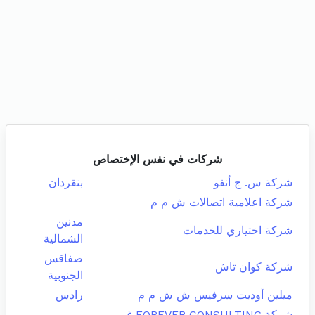
شركات في نفس الإختصاص
شركة س. ج أنفو
بنقردان
شركة اعلامية اتصالات ش م م
مدنين
شركة اختياري للخدمات
الشمالية
صفاقس
شركة كوان تاش
الجنوبية
ميلين أوديت سرفيس ش ش م م
رادس
شركة FOREVER CONSULTING غير