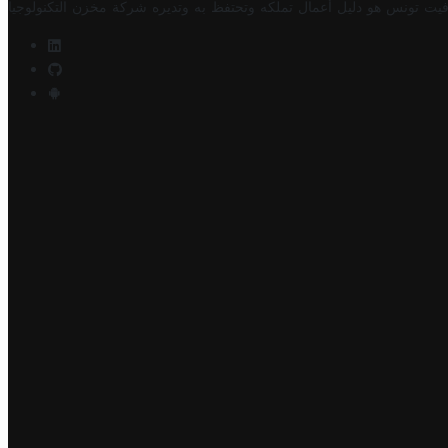
فيت تونس هو دليل أعمال تملكه وتحتفظ به وتديره
شركة مخزن التكنولوجيا