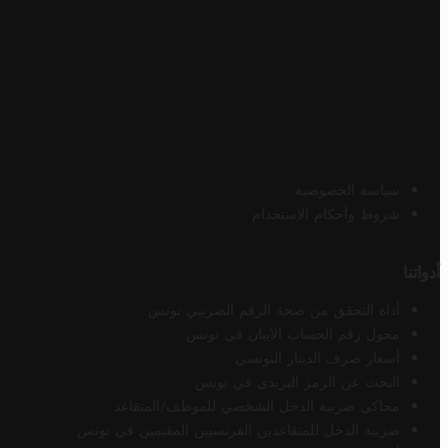
سياسة الخصوصية
شروط وأحكام الاستخدام
أدواتنا
أداة التحقق من صحة الرقم الضريبي تونس
محول رقم الحساب الآيبان في تونس
أسعار صرف الدينار التونسي
البحث عن الرمز البريدي في تونس
محاكي ضريبة الدخل الشخصي للموظف/المتقاعد
ضريبة الدخل للمتقاعدين الفرنسيين المقيمين في تونس