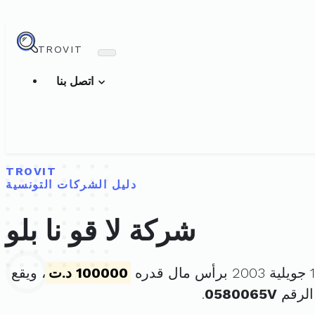
TROVIT
اتصل بنا
TROVIT
دليل الشركات التونسية
شركة لا قو نا بلو
100000 د.ت
، ويقع
الرقم
0580065V
.