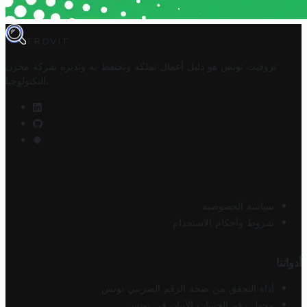
TROVIT
تروفيت تونس هو دليل أعمال تملكه وتحتفظ به وتديره
شركة مخزن
.
التكنولوجيا
سياسة الخصوصية
شروط وأحكام الاستخدام
أدواتنا
أداة التحقق من صحة الرقم الضريبي تونس
محول رقم الحساب الآيبان في تونس