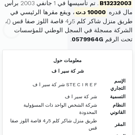
B13232003
. تم تأسيسها في 1 جانفي 2003 برأس
مال قدره
10000 د.ت
، ويقع مقرها الرئيسي في
طريق منزل شاكر كلم 5ر4 قاصة اللوز صفا قس (
)،
الشركة مسجلة في السجل الوطني للمؤسسات
تحت الرقم
0579964G
.
معلومات حول
شر كة سير ا ف
الإسم
STE C I R E F شر كة سير ا ف
التجاري
التسمية
شر كة سير ا ف
النظام
شركة الشخص الواحد ذات المسؤولية
القانوني
المحدودة
طريق منزل شاكر كلم 5ر4 قاصة اللوز صفا
المقر
قس