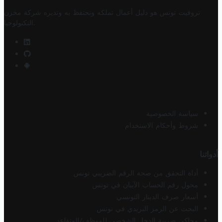
تروفيت تونس هو دليل أعمال تملكه وتحتفظ به وتديره
شركة مخزن
.
التكنولوجيا
سياسة الخصوصية
شروط وأحكام الاستخدام
أدواتنا
أداة التحقق من صحة الرقم الضريبي تونس
محول رقم الحساب الآيبان في تونس
أسعار صرف الدينار التونسي
البحث عن الرمز البريدي في تونس
محاكي ضريبة الدخل الشخصي للموظف/المتقاعد