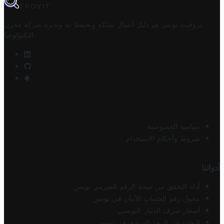
TROVIT
تروفيت تونس هو دليل أعمال تملكه وتحتفظ به وتديره
شركة مخزن
.
التكنولوجيا
سياسة الخصوصية
شروط وأحكام الاستخدام
أدواتنا
أداة التحقق من صحة الرقم الضريبي تونس
محول رقم الحساب الآيبان في تونس
أسعار صرف الدينار التونسي
البحث عن الرمز البريدي في تونس