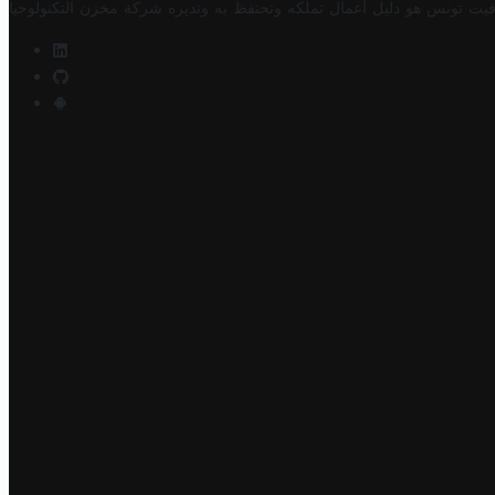
فيت تونس هو دليل أعمال تملكه وتحتفظ به وتديره
شركة مخزن التكنولوجيا