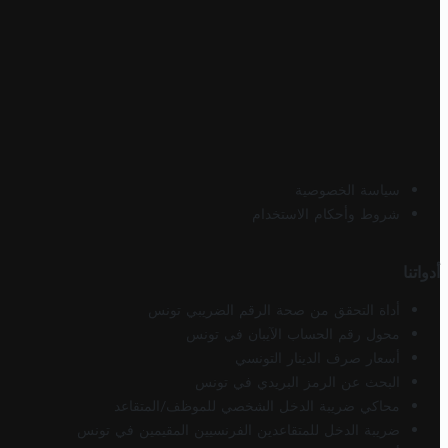
سياسة الخصوصية
شروط وأحكام الاستخدام
أدواتنا
أداة التحقق من صحة الرقم الضريبي تونس
محول رقم الحساب الآيبان في تونس
أسعار صرف الدينار التونسي
البحث عن الرمز البريدي في تونس
محاكي ضريبة الدخل الشخصي للموظف/المتقاعد
ضريبة الدخل للمتقاعدين الفرنسيين المقيمين في تونس