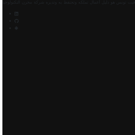
فيت تونس هو دليل أعمال تملكه وتحتفظ به وتديره
شركة مخزن التكنولوجيا