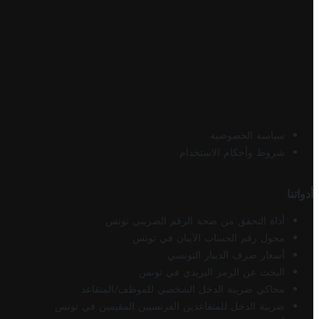
سياسة الخصوصية
شروط وأحكام الاستخدام
أدواتنا
أداة التحقق من صحة الرقم الضريبي تونس
محول رقم الحساب الآيبان في تونس
أسعار صرف الدينار التونسي
البحث عن الرمز البريدي في تونس
محاكي ضريبة الدخل الشخصي للموظف/المتقاعد
ضريبة الدخل للمتقاعدين الفرنسيين المقيمين في تونس