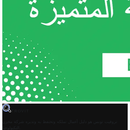
TROVIT
تروفيت تونس هو دليل أعمال تملكه وتحتفظ به وتديره
شركة مخزن
.
التكنولوجيا