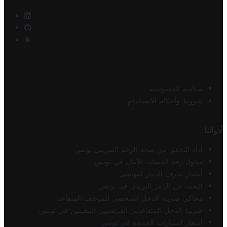
سياسة الخصوصية
شروط وأحكام الاستخدام
أدواتنا
أداة التحقق من صحة الرقم الضريبي تونس
محول رقم الحساب الآيبان في تونس
أسعار صرف الدينار التونسي
البحث عن الرمز البريدي في تونس
محاكي ضريبة الدخل الشخصي للموظف/المتقاعد
ضريبة الدخل للمتقاعدين الفرنسيين المقيمين في تونس
أسعار السيارات الجديدة في تونس