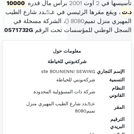
تأسيسها في 2 أوت 2001 برأس مال قدره
10000
د.ت
، ويقع مقرها الرئيسي في عـ5ـدد شارع الطيب
المهيري منزل تميم8080 (
)، الشركة مسجلة في
السجل الوطني للمؤسسات تحت الرقم
0571732G
.
معلومات حول
شركةبونني للخياطة
الإسم التجاري
ste BOUNENNI SEWING
التسمية
شركةبونني للخياطة
النظام
شركة ذات المسؤولية المحدودة
القانوني
عـ5ـدد شارع الطيب المهيري منزل
المقر
تميم8080
الترقيم
البريدي