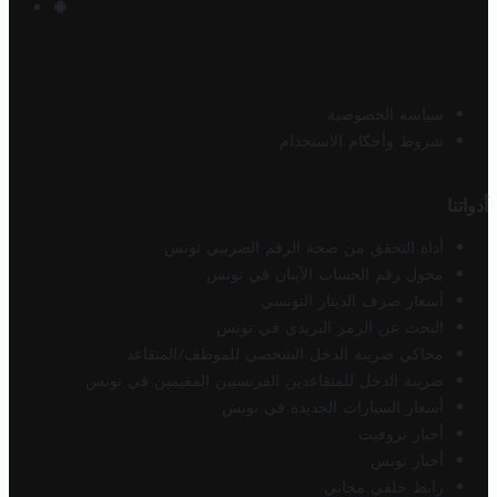
سياسة الخصوصية
شروط وأحكام الاستخدام
أدواتنا
أداة التحقق من صحة الرقم الضريبي تونس
محول رقم الحساب الآيبان في تونس
أسعار صرف الدينار التونسي
البحث عن الرمز البريدي في تونس
محاكي ضريبة الدخل الشخصي للموظف/المتقاعد
ضريبة الدخل للمتقاعدين الفرنسيين المقيمين في تونس
أسعار السيارات الجديدة في تونس
أخبار تروفيت
أخبار تونس
رابط خلفي مجاني