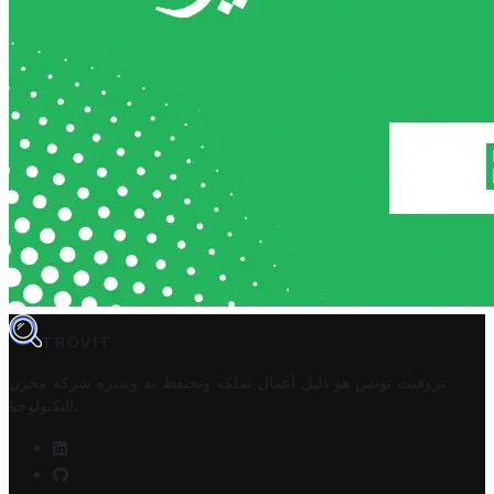
TROVIT
تروفيت تونس هو دليل أعمال تملكه وتحتفظ به وتديره
شركة مخزن
.
التكنولوجيا